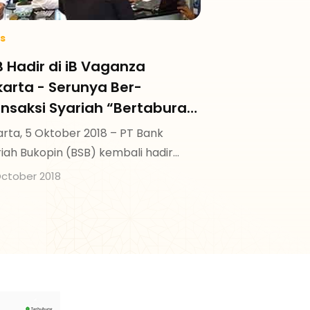
s
 Hadir di iB Vaganza
arta - Serunya Ber-
ansaksi Syariah “Bertaburan
iah, Tawarkan Ekspresi iB
rta, 5 Oktober 2018 – PT Bank
Aga dan Program Tabungan
iah Bukopin (BSB) kembali hadir
diah Umrah”
m acara Islamic Banking (iB)
ctober 2018
anza “Serunya Ber-Transaksi
iah”.