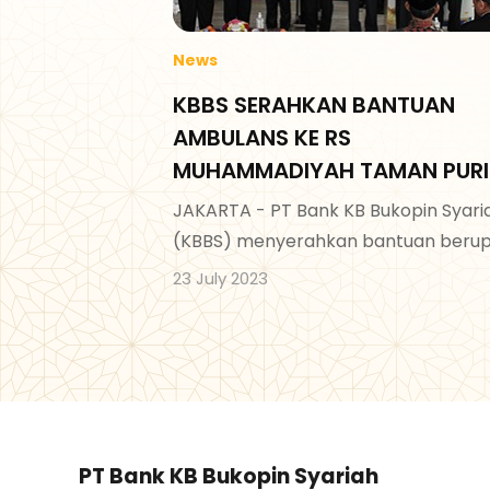
News
KBBS SERAHKAN BANTUAN
AMBULANS KE RS
MUHAMMADIYAH TAMAN PUR
JAKARTA - PT Bank KB Bukopin Syari
(KBBS) menyerahkan bantuan beru
satu unit mobil ambulans kepada R
23 July 2023
Sakit Muhammadiyah Taman Puring.
PT Bank KB Bukopin Syariah