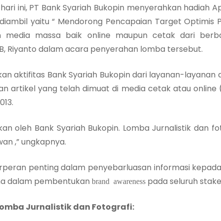
ari ini, PT Bank Syariah Bukopin menyerahkan hadiah A
g diambil yaitu “ Mendorong Pencapaian Target Optimis P
an media massa baik online maupun cetak dari berba
B, Riyanto dalam acara penyerahan lomba tersebut.
n aktifitas Bank Syariah Bukopin dari layanan-layanan d
 artikel yang telah dimuat di media cetak atau online 
013.
kan oleh Bank Syariah Bukopin. Lomba Jurnalistik dan foto
wan ,” ungkapnya.
rperan penting dalam penyebarluasan informasi kepada
ama dalam pembentukan
pada seluruh stake
brand awareness
ba Jurnalistik dan Fotografi: