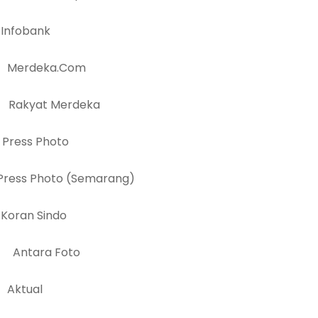
obank
deka.Com
at Merdeka
s Photo
to (Semarang)
n Sindo
ara Foto
tual