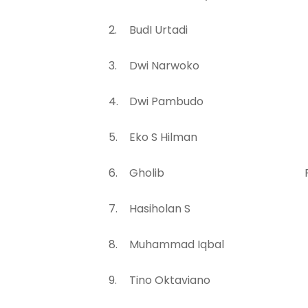
BudI Urtadi Inf
Dwi Narwoko Mer
Dwi Pambudo Raky
Eko S Hilman Pres
Gholib Press Pho
Hasiholan S Kora
Muhammad Iqbal Ant
Tino Oktaviano Ak