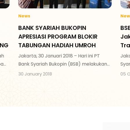
News
New
BANK SYARIAH BUKOPIN
BSB
APRESIASI PROGRAM BLOKIR
Jak
ING
TABUNGAN HADIAH UMROH
Tr
Had
ah
Jakarta, 30 Januari 2018 – Hari ini PT
Jaka
Si
pa
Bank Syariah Bukopin (BSB) melakukan
Syar
Ha
umah
acara Apresiasi Program Blokir
dala
30 January 2018
05 O
Tabungan Hadiah Umroh untuk Nasabah
Vag
yang bertempat di Kantor Pusat BSB,
Syar
Salemba, Jakarta.