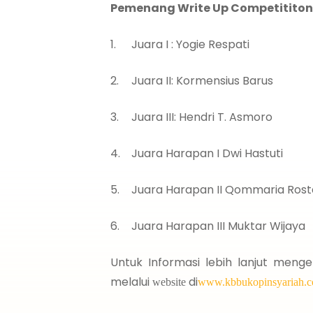
Pemenang Write Up Competititon
Juara I : Yogie Respati M
Juara II: Kormensius Barus 
Juara III: Hendri T. Asmoro 
Juara Harapan I Dwi Hastuti
Juara Harapan II Qommaria Ros
Juara Harapan III Muktar Wij
Untuk Informasi lebih lanjut menge
melalui
di
website
www.kbbukopinsyariah.