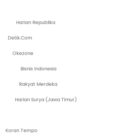
a Harian Republika
etik.Com
an Okezone
ar Bisnis Indonesia
rI H Rakyat Merdeka
 Harian Surya (Jawa Timur)
oran Tempo