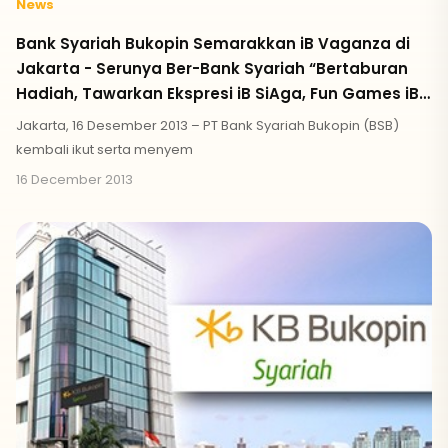
News
Bank Syariah Bukopin Semarakkan iB Vaganza di
Jakarta - Serunya Ber-Bank Syariah “Bertaburan
Hadiah, Tawarkan Ekspresi iB SiAga, Fun Games iB
SiAga, & Berkah iB SiAga Berhadiah”
Jakarta, 16 Desember 2013 – PT Bank Syariah Bukopin (BSB)
kembali ikut serta menyem
16 December 2013