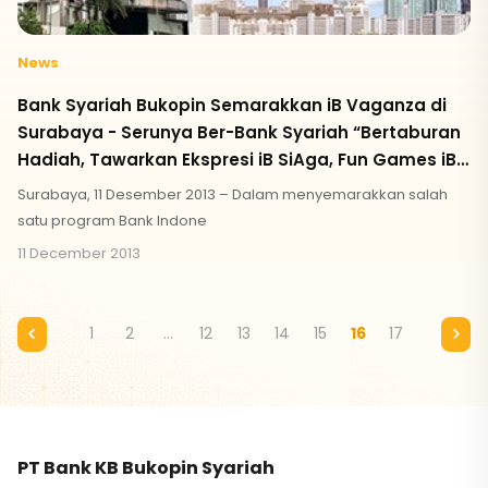
News
Bank Syariah Bukopin Semarakkan iB Vaganza di
Surabaya - Serunya Ber-Bank Syariah “Bertaburan
Hadiah, Tawarkan Ekspresi iB SiAga, Fun Games iB
SiAga, & Berkah iB SiAga Berhadiah”
Surabaya, 11 Desember 2013 – Dalam menyemarakkan salah
satu program Bank Indone
11 December 2013
1
2
...
12
13
14
15
16
17
PT Bank KB Bukopin Syariah