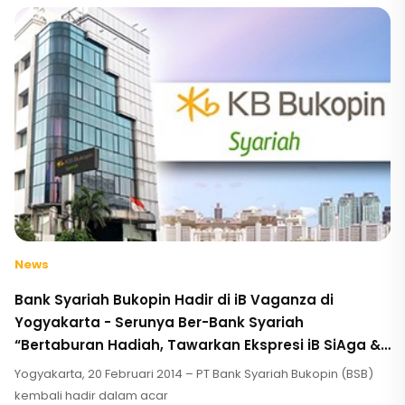
News
Bank Syariah Bukopin Hadir di iB Vaganza di
Yogyakarta - Serunya Ber-Bank Syariah
“Bertaburan Hadiah, Tawarkan Ekspresi iB SiAga &
MoU Pelayanan Jasa Perbankan dengan Suara
Yogyakarta, 20 Februari 2014 – PT Bank Syariah Bukopin (BSB)
Muhammadiyah”
kembali hadir dalam acar