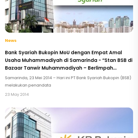
News
Bank Syariah Bukopin MoU dengan Empat Amal
Usaha Muhammadiyah di Samarinda - “Stan BSB di
Bazaar Tanwir Muhammadiyah – Berlimpah
Hadiah”
Samarinda, 23 Mei 2014 – Hari ini PT Bank Syariah Bukopin (BSB)
melakukan penandata
23 May 2014