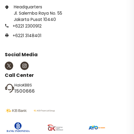
Headquarters
Jl. Salemba Raya No. 55
Jakarta Pusat 10440
+6221 2300912
+6221 3148401
Social Media
Call Center
HaloKBBS
1500666