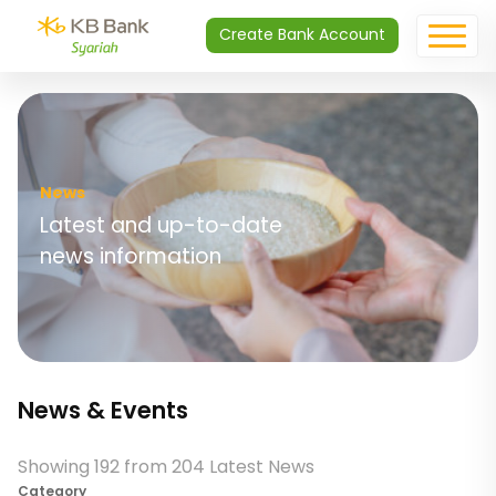
Create Bank Account
News
Latest and up-to-date
news information
News & Events
Showing 192 from 204 Latest News
Category