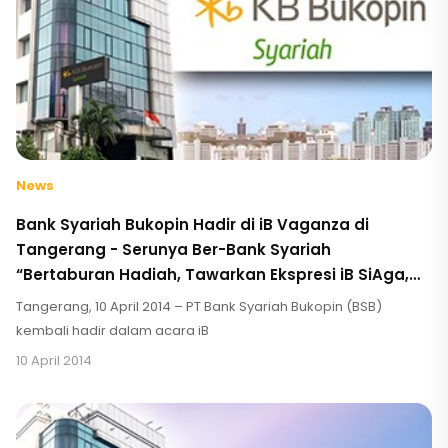
News
Bank Syariah Bukopin Hadir di iB Vaganza di
Tangerang - Serunya Ber-Bank Syariah
“Bertaburan Hadiah, Tawarkan Ekspresi iB SiAga,
Shoot and Win & MoU SPP Online dengan UMT”
Tangerang, 10 April 2014 – PT Bank Syariah Bukopin (BSB)
kembali hadir dalam acara iB
10 April 2014