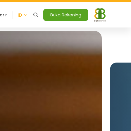
ID
Buka Rekening
arir