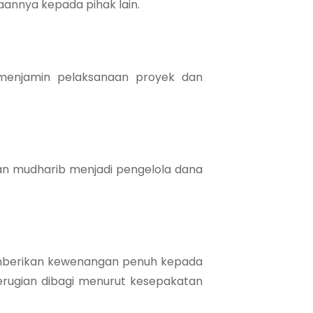
annya kepada pihak lain.
menjamin pelaksanaan proyek dan
an mudharib menjadi pengelola dana
emberikan kewenangan penuh kepada
erugian dibagi menurut kesepakatan