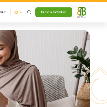
ID
Buka Rekening
arir