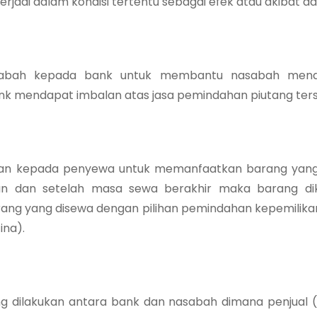
rjadi dalam kondisi tertentu sebagai efek atau akibat dar
abah kepada bank untuk membantu nasabah mend
nk mendapat imbalan atas jasa pemindahan piutang ters
kan kepada penyewa untuk memanfaatkan barang yang
an dan setelah masa sewa berakhir maka barang di
ang yang disewa dengan pilihan pemindahan kepemilikan
ina).
ang dilakukan antara bank dan nasabah dimana penjua