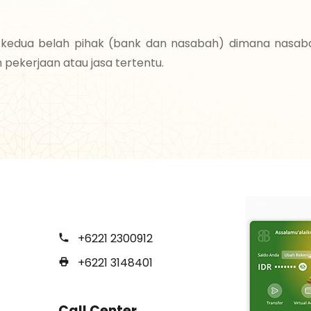
a kedua belah pihak (bank dan nasabah) dimana nasa
 pekerjaan atau jasa tertentu.
+6221 2300912
+6221 3148401
Call Center