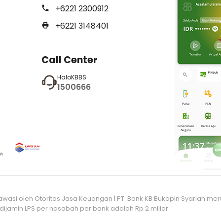
+6221 2300912
+6221 3148401
Call Center
HaloKBBS
1500666
iawasi oleh Otoritas Jasa Keuangan | PT. Bank KB Bukopin Syariah m
ijamin LPS per nasabah per bank adalah Rp 2 miliar.