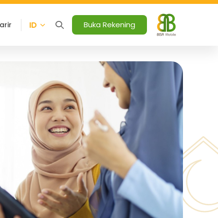
ID
Buka Rekening
arir