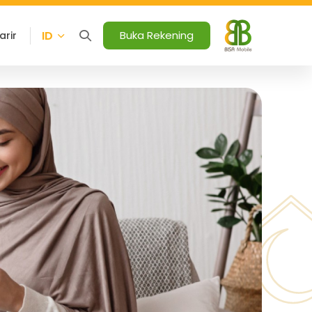
ID
Buka Rekening
arir