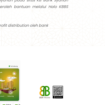
anan pada situs KB Bank Syariah
roleh bantuan melalui Halo KBBS
it distribution oleh bank