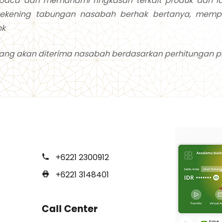
ca dan memahami ringkasan terkait produk dan lay
kening tabungan nasabah berhak bertanya, mempe
nk
ang akan diterima nasabah berdasarkan perhitungan prof
+6221 2300912
+6221 3148401
Call Center